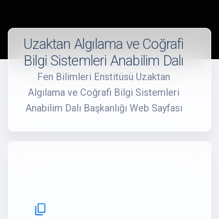
Uzaktan Algılama ve Coğrafi
Bilgi Sistemleri Anabilim Dalı
Fen Bilimleri Enstitüsü Uzaktan
Algılama ve Coğrafi Bilgi Sistemleri
Anabilim Dalı Başkanlığı Web Sayfası
content_copy